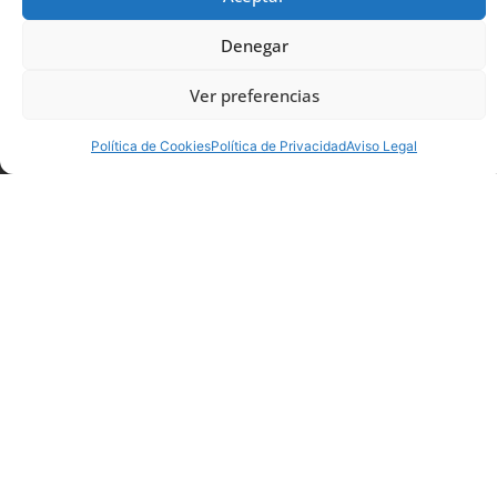
Denegar
Noticias
AME
> Últimas noticias
Ver preferencias
AME
ATROFIA MUSCULAR ESPINAL
ENSAYOS EN ESPAÑA
Política de Cookies
Política de Privacidad
Aviso Legal
Dos nuevos ensayos clínicos para la AME
autorizados en España: Tratamiento
intratecal con terapia génica y Taldefgropeb
alfa
19-12-2022