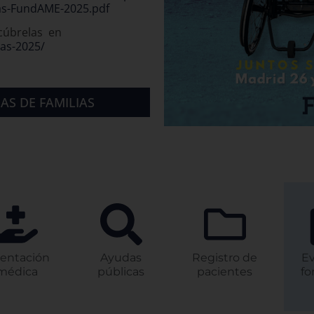
e
Webinar sobre adaptación de
vehículos: desde conducir a viajar
como pasajero con AME
26-06-2023