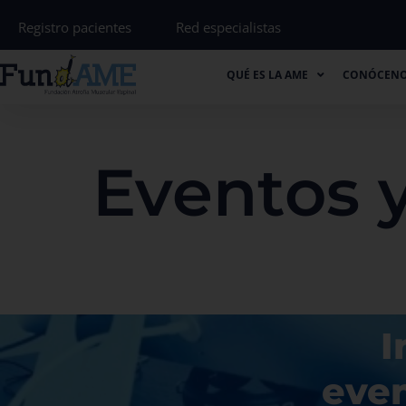
Registro pacientes
Red especialistas
QUÉ ES LA AME
CONÓCENOS
QUÉ ES LA AME
CONÓCEN
Eventos 
I
even