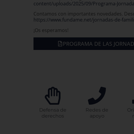
InfórmAME familias. Tienes el vídeo disponibl
en nuestro canal de Youtube en https://…
Webinar sobre perros de
asistencia para personas con
movilidad reducida
14-09-2023