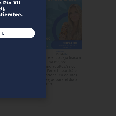
n Pío XII
d),
ptiembre.
TE
¿Os habéis preguntado sobre el trabajo físico a
podéis realizar para lograr una mejora
funcional en el día a día como adultos/as con
AME? El 24 de julio, Marina Ferre impartirá el
webinar “Rehabilitación funcional en adultos
con AME: propuestas y consejos para el día a
día”. En este webinar se darán…
Webinar sobre los ensayos clínicos