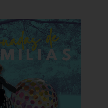
para pacientes con AME en
España
6-11-2023
Ya podéis inscribiros al webinar “Ensayos
clínicos para los pacientes con AME: Hablemos
de las opciones actuales en España” que
impartirá María Grazia Cattinari, directora
médica de FundAME, el 16 de noviembre a las