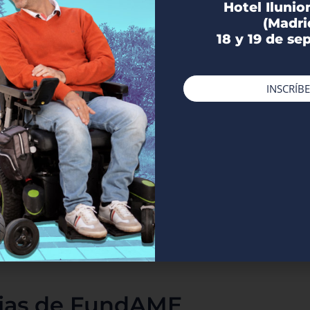
Hotel Ilunio
(Madri
18 y 19 de se
INSCRÍBE
Cuando convives con la atrofia muscular
espinal viajar puede ser muy difícil y, a
menudo, un reto al que no nos queremos
enfrentar. En el webinar "Explora sin límites.
Claves para organizar un viaje adaptado y
accesible para personas con AME", parte del
equipo de Travel Xperience nos contarán cómo
o…
Webinar sobre fisioterapia