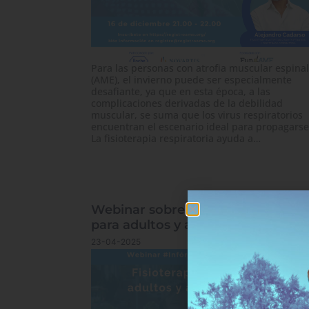
Para las personas con atrofia muscular espinal
(AME), el invierno puede ser especialmente
desafiante, ya que en esta época, a las
complicaciones derivadas de la debilidad
muscular, se suma que los virus respiratorios
encuentran el escenario ideal para propagarse
La fisioterapia respiratoria ayuda a…
Webinar sobre fisioterapia en cas
para adultos y adultas con AME
23-04-2025