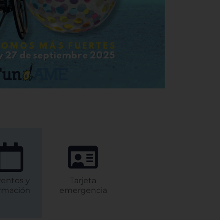
11.00. Este webinar está dentro del ciclo de
conferencias online de FundAME para las…
Webinar sobre el patrimonio
protegido de las personas con
discapacidad
22-06-2023