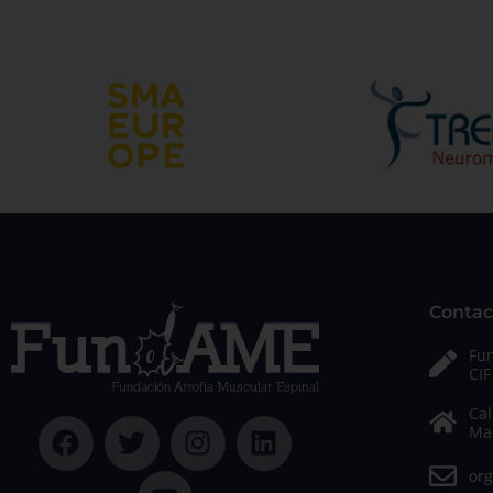
Ya podéis inscribiros al webinar “Perros de
asistencia para personas con movilidad
reducida” que impartirá el 26 de septiembre,
Mónica Kern Gómez, educadora Canina,
especialista en perros de asistencia, formador
y voluntaria de Perruneando en Madrid. Este
webinar está dentro del ciclo de conferenci…
19 Jornadas de fami
19 años celebrando estos encuentros formati
emotivos.
El 26 y 27 de septiembre de 2025 nos reunim
muscular espinal y sus familias, para conoce
incorporar a buenos momentos y otros más di