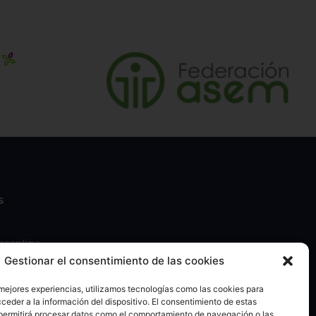
La neurodegeneración producida por la atrofia
muscular espinal (AME) conlleva diferentes
grados de discapacidad, desde dificultad para
sostener la cabeza, mantenerse sentado,
gatear, ponerse en pie o caminar hasta
impactar en funciones vitales como tragar o
respirar. Nos parece interesante que la co…
Gestionar el consentimiento de las cookies
 mejores experiencias, utilizamos tecnologías como las cookies para
ceder a la información del dispositivo. El consentimiento de estas
permitirá procesar datos como el comportamiento de navegación o las