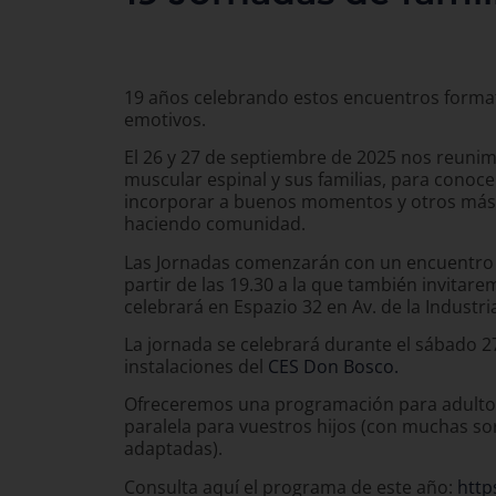
apoyo para mejorar la autonomía
de las personas con AME
19-03-2024
El 3 de abril Thais Pousadas impartió el
webinar “Productos de apoyo para mejorar la
autonomía de las personas con AME”, dentro
del ciclo de conferencias online de FundAME
para las personas con AME y sus familias