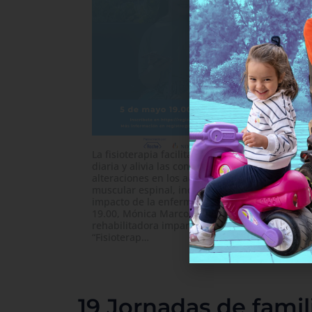
La fisioterapia facilita la movilidad, la vida
diaria y alivia las contracturas y otras
alteraciones en los adultos con atrofia
muscular espinal, independientemente del
impacto de la enfermedad. El 5 de mayo a las
19.00, Mónica Marco, fisioterapeuta y
rehabilitadora impartirán el webinar
“Fisioterap…
Webinar sobre productos de