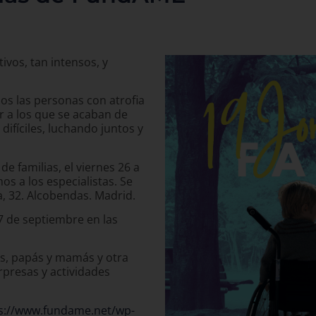
respiratoria para adultos con AME
11-12-2023
La fisioterapia respiratoria ayuda a mejorar
algunas de las complicaciones causadas por la
debilidad muscular en las personas con atrofia
muscular espinal (AME). Hemos organizado el
webinar "RespírAME ¿Qué hay de la
fisioterapia respiratoria para adultos con
AME?", que impartirá Rubén Ruiz, fisiote…