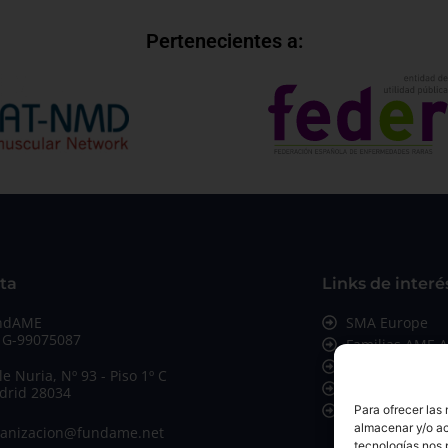
Cómo se nos complica la vida a las personas
con atrofia muscular espinal (AME) y nuestras
familias cuando no podemos disponer del
coche. Podemos vivir sin él pero, sin duda, lo
a
hace todo más sencillo. Este vehículo sigue
dando una inmensa independencia, por eso,
este webinar está enfocado a personas…
lias de FundAME
vos, tan intensos, y
os las personas con atrofia
Para ofrecer las
r a los que se acaban de
almacenar y/o ac
fíciles, luchando juntos y
tecnologías nos 