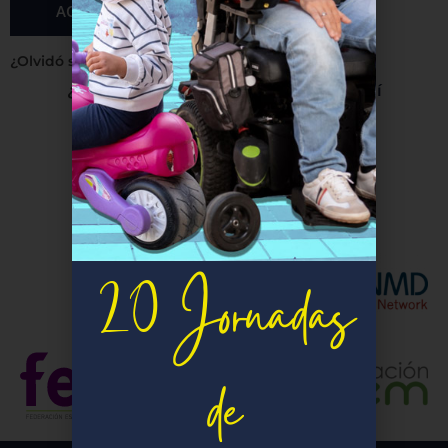
ACCEDER
¿Olvidó su contraseña?
¿Aún no estás registrado? Pincha
aquí
Pertenecientes a:
20 Jornadas
de