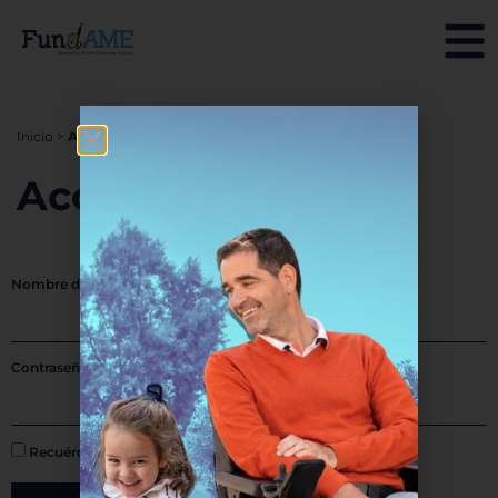
Inicio
>
Acceso a FundAME
Acceso a FundAME
Nombre de usuario o correo electrónico
Contraseña
Recuérdame