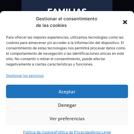
FAMILIAS
Gestionar el consentimiento
Hotel Ilunion Pío XII
de las cookies
(Madrid),
Para ofrecer las mejores experiencias, utilizamos tecnologías como las
18 y 19 de septiembre.
cookies para almacenar y/o acceder a la información del dispositivo. El
consentimiento de estas tecnologías nos permitirá procesar datos como
Contacta
el comportamiento de navegación o las identificaciones únicas en este
sitio. No consentir o retirar el consentimiento, puede afectar
INSCRÍBETE
FundAME
negativamente a ciertas características y funciones.
CIF G-99075087
Calle Nuria, Nº 93 - Piso 1º C
Gestionar los servicios
Madrid 28034
Aceptar
organizacion@fundame.net
634 23 80 04 envía Whatsapp o llámanos si es urgente o
nuevo diagnóstico.
Denegar
Ver preferencias
FUNDACIÓN ATROFIA MUSCULAR ESPINAL ©2022
AVISO LEGAL
POLÍTICA DE PRIVACIDAD
Política de Cookies
Política de Privacidad
Aviso Legal
TÉRMINOS Y CONDICIONES