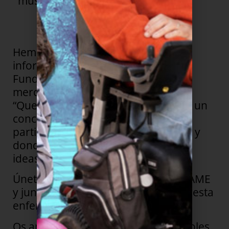
muscular espinal.
Hemos preparado este dossier con
información sobre la AME, sobre
FundAME, ideas solidaras como
mercadillos o carreras y la actividad
“Que la fuerza te acompañe al cole”, un
concurso de inventos en el que
participarán los coles que lo deseen y
donde se seleccionarán las mejores
ideas para las personas con AME.
Únete con tus alumnos a Coles x la AME
y juntos cambiaremos la historia de esta
enfermedad rara.
Os animamos a uniros a la red de Coles