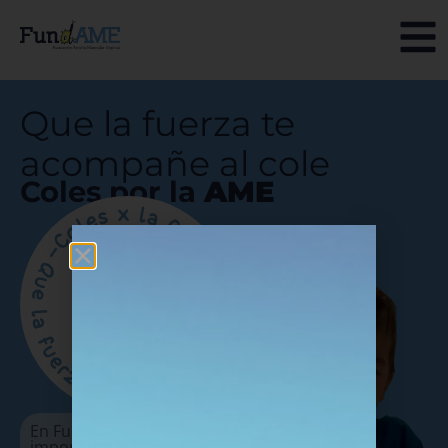
Que la fuerza te
acompañe al cole
Coles por la
AME
En Fund
AME
sabemos lo
importante que es que se