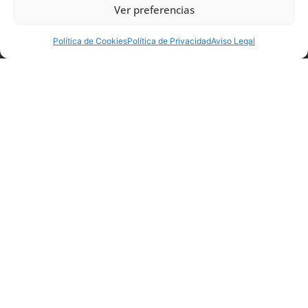
Ver preferencias
Política de Cookies
Política de Privacidad
Aviso Legal
Protección de datos personales.
Responsable del tratamiento: