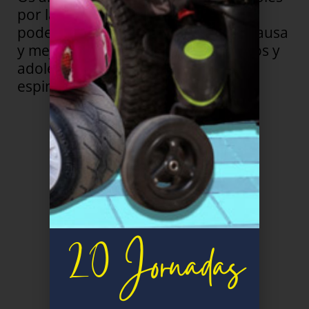
por la AME de FundAME. Juntos
podemos dar visibilidad a nuestra causa
y mejorar las vidas de todos los niños y
adolescentes con atrofia muscular
espinal (AME).
Descarga aquí el dossier
20 Jornadas