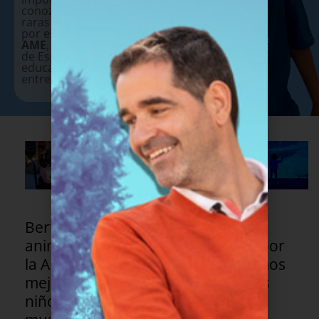
conozcan mejor las enfermedades
raras y lo que es convivir con ellas,
por eso hemos lanzado
Coles x la
AME
, dirigida a todos los colegios
de España con el objetivo de
educar y fomentar la solidaridad
entre los niños.
Berta, Marina, Noa y Claudia os
animan a uniros a la red de Coles por
la AME de FundAME. Juntos podemos
mejorar sus vidas y las de todos los
niños y adolescentes con atrofia