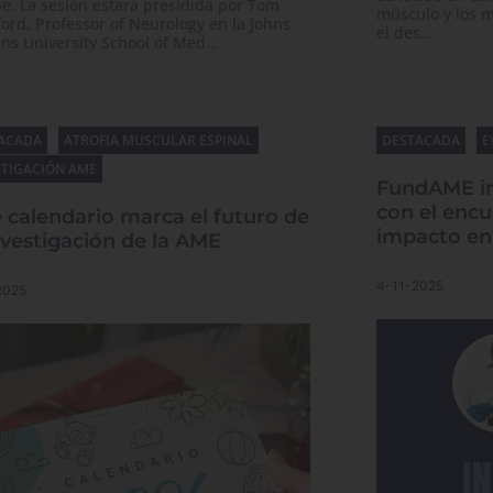
e. La sesión estará presidida por Tom
músculo y los 
ord, Professor of Neurology en la Johns
el des…
ns University School of Med…
ACADA
ATROFIA MUSCULAR ESPINAL
DESTACADA
E
STIGACIÓN AME
FundAME im
con el encu
 calendario marca el futuro de
impacto en
nvestigación de la AME
4-11-2025
2025