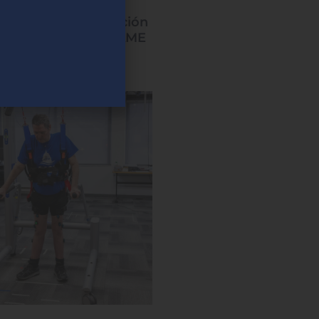
la electroestimulación
ar la movilidad en AME