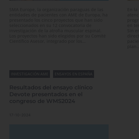
SMA Europe, la organización paraguas de las
En la
entidades de pacientes con AME de Europa, ha
atenc
presentado los cinco proyectos que han sido
progr
seleccionados en su 12 convocatoria de
en te
investigación de la atrofia muscular espinal.
Sin e
Los proyectos han sido elegidos por su Comité
direc
Científico Asesor, integrado por los…
pacie
plan
INVESTIGACIÓN AME
ENSAYOS EN ESPAÑA
INVE
Resultados del ensayo clínico
Abi
Devote presentados en el
ensa
congreso de WMS2024
ele
17-10-2024
2-10-