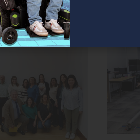
contracturas articulares en la
Avances en 
: El problema silencioso que
para mejor
 investigar
6-02-2025
-2025