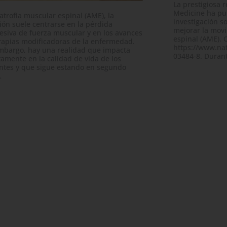
La prestigiosa r
Medicine ha pub
 atrofia muscular espinal (AME), la
investigación s
ión suele centrarse en la pérdida
mejorar la movi
esiva de fuerza muscular y en los avances
espinal (AME). C
rapias modificadoras de la enfermedad.
https://www.nat
mbargo, hay una realidad que impacta
03484-8. Durant
tamente en la calidad de vida de los
ntes y que sigue estando en segundo
…
STIGACIÓN AME
DESTACADA
DESTACADA
E
INVESTIGACIÓN 
erto reclutamiento en del
yo clínico de
Abierto re
ctroestimulaciónen AME
del ensayo 
niños con A
2024
que camin
18-09-2024