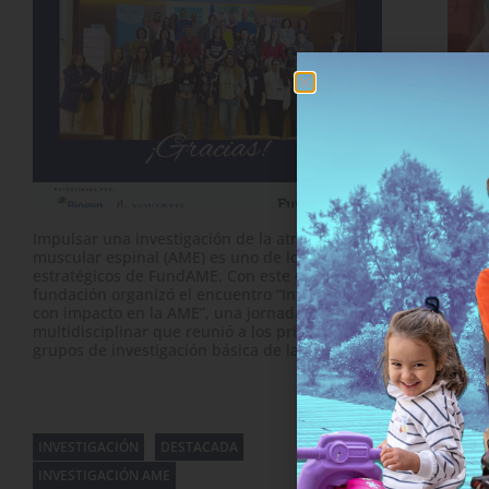
Un añ
FundA
inves
Impulsar una investigación de la atrofia
acom
muscular espinal (AME) es uno de los pilares
alegr
estratégicos de FundAME. Con este objetivo la
enfre
fundación organizó el encuentro “Investigar
espin
con impacto en la AME”, una jornada
may
multidisciplinar que reunió a los principales
grupos de investigación básica de la AME, …
INVESTIGACIÓN
DESTACADA
INVE
INVESTIGACIÓN AME
DEST