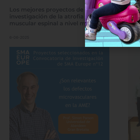
Los mejores proyectos de
Las 
investigación de la atrofia
AME
muscular espinal a nivel mundial
urge
6-06-2025
14-02