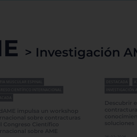
ME
> Investigación 
FIA MUSCULAR ESPINAL
DESTACADA
A
RESO CIENTÍFICO INTERNACIONAL
INVESTIGACIÓN 
ACADA
Descubrir e
contractura
dAME impulsa un workshop
conocimien
rnacional sobre contracturas
soluciones
l Congreso Científico
ernacional sobre AME
26-02-2026