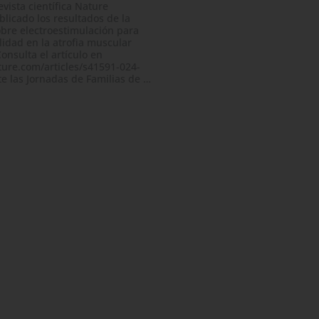
evista científica Nature
licado los resultados de la
obre electroestimulación para
lidad en la atrofia muscular
onsulta el artículo en
ure.com/articles/s41591-024-
e las Jornadas de Familias de …
NSAYOS EN ESPAÑA
AME
clutamiento en España
clínico Manatee para
ME entre 2 y 4 años
en