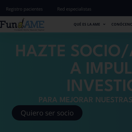
Registro pacientes
Red especialistas
QUÉ ES LA AME
CONÓCENOS
QUÉ ES LA AME
CONÓCEN
HAZTE SOCIO/
A IMPU
INVEST
PARA MEJORAR NUESTRAS
Quiero ser socio