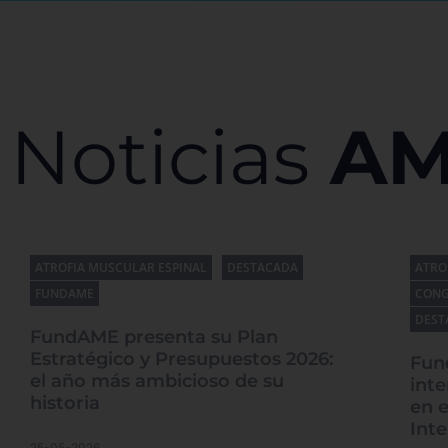
Noticias
A
ATROFIA MUSCULAR ESPINAL
DESTACADA
ATRO
FUNDAME
CONG
DEST
FundAME presenta su Plan
Estratégico y Presupuestos 2026:
Fun
el año más ambicioso de su
inte
historia
en e
Int
25-05-2026