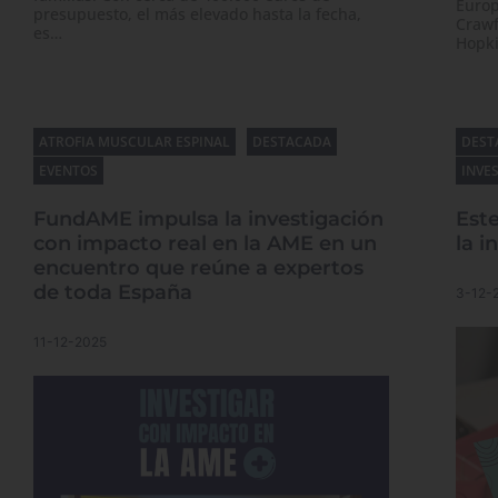
Europ
presupuesto, el más elevado hasta la fecha,
Crawf
es…
Hopki
ATROFIA MUSCULAR ESPINAL
DESTACADA
DEST
EVENTOS
INVE
FundAME impulsa la investigación
Este
con impacto real en la AME en un
la i
encuentro que reúne a expertos
de toda España
3-12-
11-12-2025