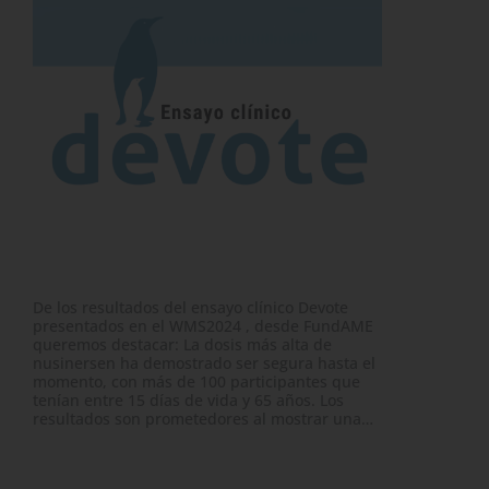
De los resultados del ensayo clínico Devote
El en
presentados en el WMS2024 , desde FundAME
AME d
queremos destacar: La dosis más alta de
dirig
nusinersen ha demostrado ser segura hasta el
que e
momento, con más de 100 participantes que
y que
tenían entre 15 días de vida y 65 años. Los
indep
resultados son prometedores al mostrar una…
hacer