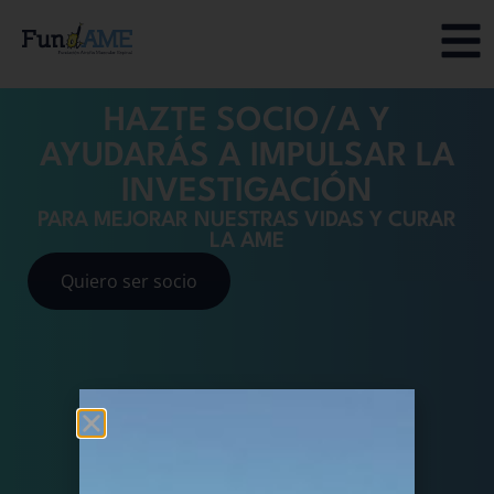
HAZTE SOCIO/A Y
AYUDARÁS A IMPULSAR LA
INVESTIGACIÓN
PARA MEJORAR NUESTRAS VIDAS Y CURAR
LA AME
Quiero ser socio