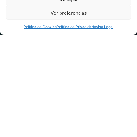
Ver preferencias
Política de Cookies
Política de Privacidad
Aviso Legal
Inicio
>
Noticias AME
>
Destacada
>
Descubrir el origen de las
contracturas en la AME: invertir en conocimiento para generar
soluciones