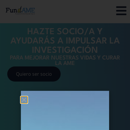
HAZTE SOCIO/A Y
AYUDARÁS A IMPULSAR LA
INVESTIGACIÓN
PARA MEJORAR NUESTRAS VIDAS Y CURAR
LA AME
Quiero ser socio