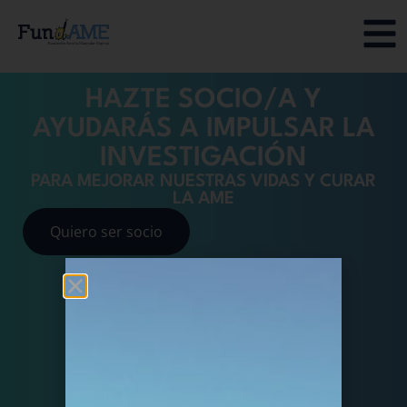
HAZTE SOCIO/A Y
AYUDARÁS A IMPULSAR LA
INVESTIGACIÓN
PARA MEJORAR NUESTRAS VIDAS Y CURAR
LA AME
Quiero ser socio