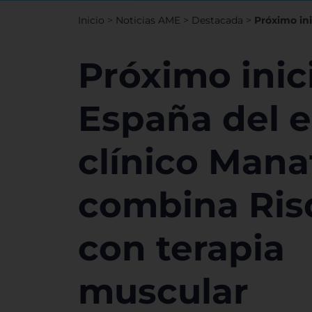
Inicio
>
Noticias AME
>
Destacada
>
Próximo in
Próximo inic
España del 
clínico Mana
combina Ris
con terapia
muscular