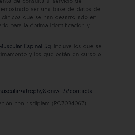
enta de consulta al servicio de
a demostrado ser una base de datos de
s clínicos que se han desarrollado en
rio para la óptima identificación y
 Muscular Espinal 5q
. Incluye los que se
óximamente y los que están en curso o
l+muscular+atrophy&draw=2#contacts
ción con risdiplam (RO7034067)