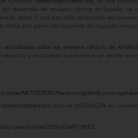
 de FundAME (
www.registroame.org
) es una herrami
 del desarrollo de ensayos clínicos en España. H
acientes aptos y que han sido reclutados en ensayo
de datos por parte del paciente es requisito necesa
n actualizada sobre los ensayos clínicos de Atrofia
n abiertos y reclutando pacientes o se abrirán pr
ov/ct2/show/NCT05115110?term=risdiplam&cond=spina
/public/detail.html
(buscar RO7204239 en combina
eu/ctr-search/trial/2021-003417-19/ES