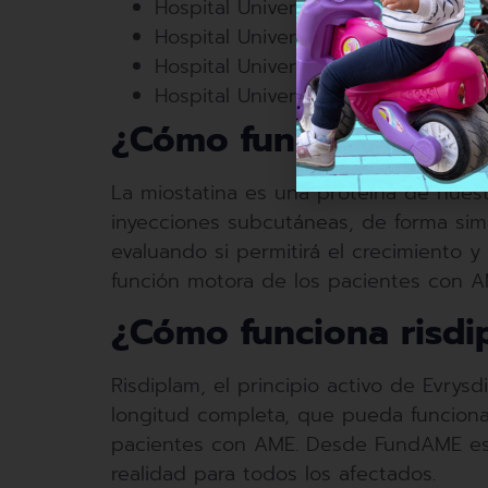
Hospital Universitario La Paz (neuro
Hospital Universitario Vall d’Hebron
Hospital Universitari Sant Joan d
Hospital Universitario y Politécni
¿Cómo funciona
RO7
La miostatina es una proteína de nues
inyecciones subcutáneas, de forma simin
evaluando si permitirá el crecimiento y
función motora de los pacientes con A
¿Cómo funciona risdi
Risdiplam, el principio activo de Evr
longitud completa, que pueda funciona
pacientes con AME. Desde FundAME est
realidad para todos los afectados.