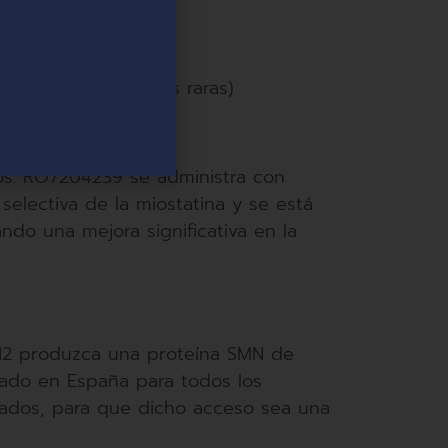
ades neuromusculares raras)
los. RO7204239 se administra con
selectiva de la miostatina y se está
ando una mejora significativa en la
MN2 produzca una proteína SMN de
zado en España para todos los
ados, para que dicho acceso sea una