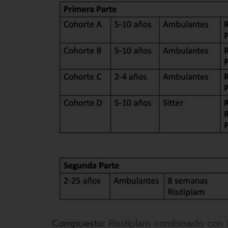
Compuesto:
Risdiplam combinado con 