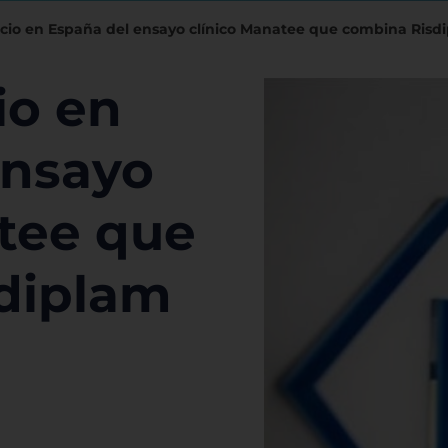
icio en España del ensayo clínico Manatee que combina Risd
io en
ensayo
tee que
diplam