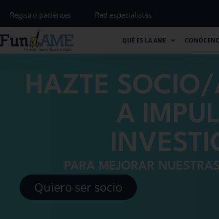
Registro pacientes
Red especialistas
QUÉ ES LA AME
CONÓCENOS
QUÉ ES LA AME
CONÓCEN
HAZTE SOCIO/
A IMPU
INVEST
PARA MEJORAR NUESTRAS
Quiero ser socio