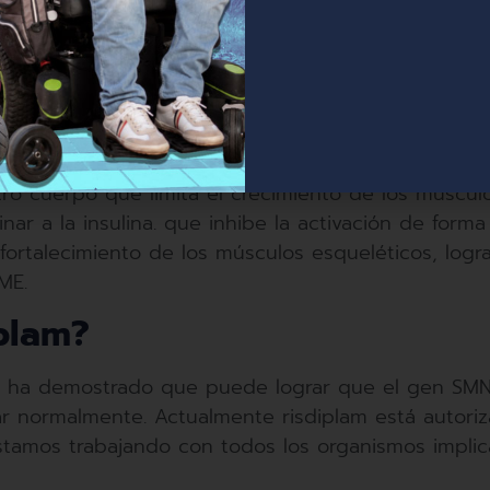
logía pediátrica)
 (neurología pediátrica)
e Déu (unidad de enfermedades neuromusculares)
co La Fe (área pediátrica de la unidad de enfermed
204239
?
tro cuerpo que limita el crecimiento de los múscu
ar a la insulina. que inhibe la activación de forma 
 fortalecimiento de los músculos esqueléticos, logr
ME.
plam?
ysdi ha demostrado que puede lograr que el gen S
r normalmente. Actualmente risdiplam está autori
amos trabajando con todos los organismos implic