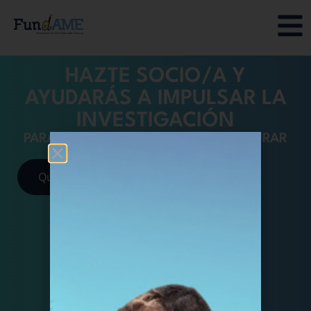
HAZTE SOCIO/A Y
AYUDARÁS A IMPULSAR LA
INVESTIGACIÓN
PARA MEJORAR NUESTRAS VIDAS Y CURAR
LA AME
Quiero ser socio