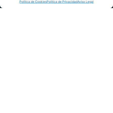
Política de Cookies
Política de Privacidad
Aviso Legal
Día:
25 de
agosto de
2022
Neurólogos y otros
profesionales sanitarios