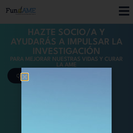
HAZTE SOCIO/A Y
AYUDARÁS A IMPULSAR LA
INVESTIGACIÓN
PARA MEJORAR NUESTRAS VIDAS Y CURAR
LA AME
Quiero ser socio