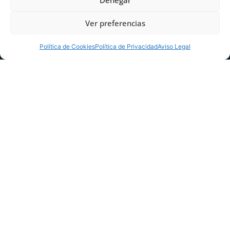
Ver preferencias
Política de Cookies
Política de Privacidad
Aviso Legal
Mes:
enero
2024
Comunidades Autónomas
que incluyen la atrofia