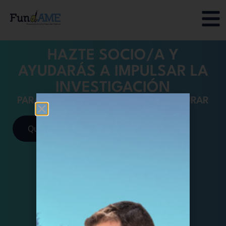
HAZTE SOCIO/A Y
AYUDARÁS A IMPULSAR LA
INVESTIGACIÓN
PARA MEJORAR NUESTRAS VIDAS Y CURAR
LA AME
Quiero ser socio