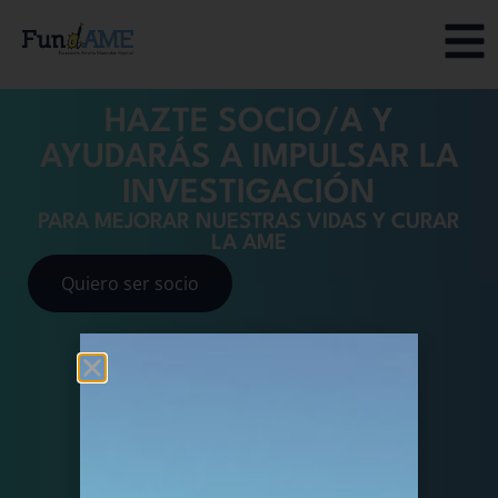
HAZTE SOCIO/A Y
AYUDARÁS A IMPULSAR LA
INVESTIGACIÓN
PARA MEJORAR NUESTRAS VIDAS Y CURAR
LA AME
Quiero ser socio