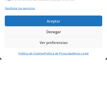
Gestionar los servicios
Aceptar
Denegar
Ver preferencias
Política de Cookies
Política de Privacidad
Aviso Legal
Inicio
>
Noticias AME
>
Atrofia Muscular Espinal
>
Indignación ante
las conclusiones del IPT de Risdiplam que podrían dejar sin
tratamiento a muchos pacientes con AME en España