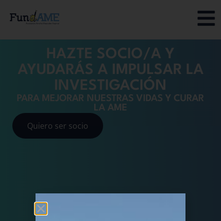
HAZTE SOCIO/A Y
AYUDARÁS A IMPULSAR LA
INVESTIGACIÓN
PARA MEJORAR NUESTRAS VIDAS Y CURAR
LA AME
Quiero ser socio