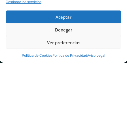
Gestionar los servicios
Aceptar
Denegar
Ver preferencias
Política de Cookies
Política de Privacidad
Aviso Legal
Inicio
>
Noticias AME
>
Investigación AME
>
Beatriz de Andrés
comenta su estudio sobre características clínicas y funcionales
de los niños con AME tipo I